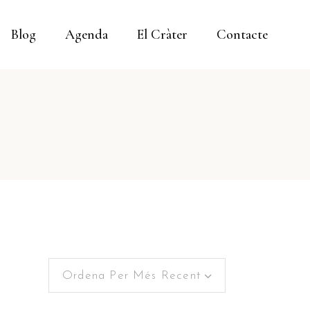
Blog
Agenda
El Cràter
Contacte
Ordena Per Més Recent