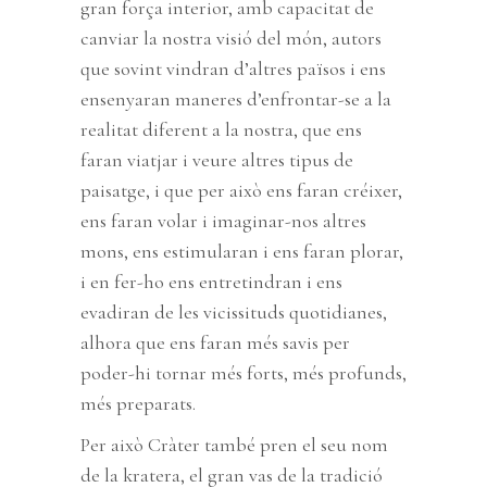
gran força interior, amb capacitat de
canviar la nostra visió del món, autors
que sovint vindran d’altres països i ens
ensenyaran maneres d’enfrontar-se a la
realitat diferent a la nostra, que ens
faran viatjar i veure altres tipus de
paisatge, i que per això ens faran créixer,
ens faran volar i imaginar-nos altres
mons, ens estimularan i ens faran plorar,
i en fer-ho ens entretindran i ens
evadiran de les vicissituds quotidianes,
alhora que ens faran més savis per
poder-hi tornar més forts, més profunds,
més preparats.
Per això Cràter també pren el seu nom
de la kratera, el gran vas de la tradició