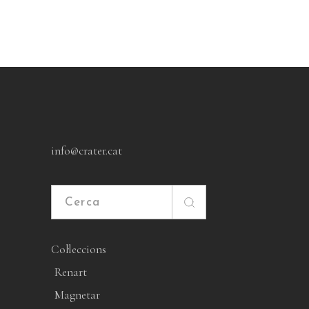
info@crater.cat
Cerca
Col·leccions
Renart
Magnetar