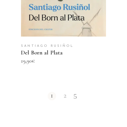
SANTIAGO RUSIÑOL
Del Born al Plata
19,90
€
1
2