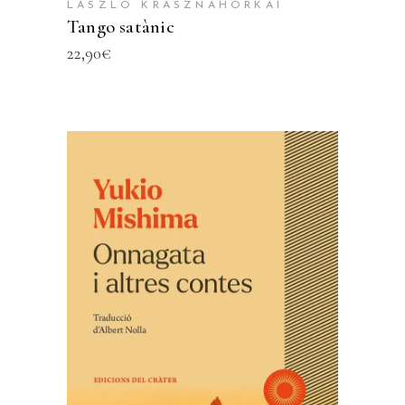
LÁSZLÓ KRASZNAHORKAI
Tango satànic
22,90
€
AFEGEIX A LA CISTELLA