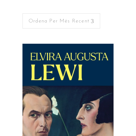
per
Ordena Per Més Recent
més
recent
LLEGEIX MÉS