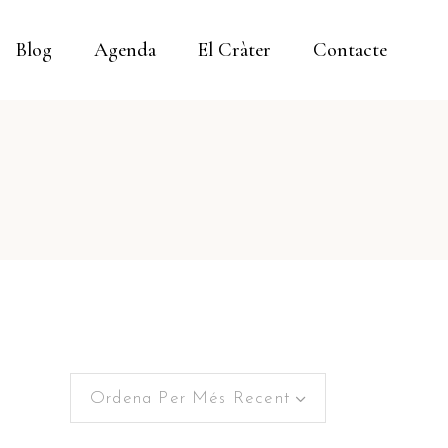
Blog
Agenda
El Cràter
Contacte
Ordena Per Més Recent