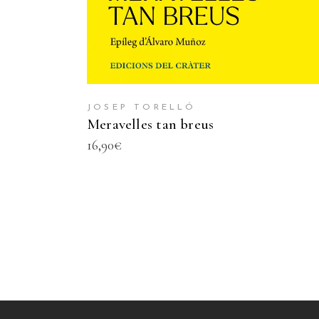
JOSEP TORELLÓ
Meravelles tan breus
16,90
€