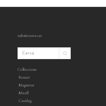
info@crater.cat
Cerca
Col·leccions
Renart
Magnetar
Mirall
Catàleg