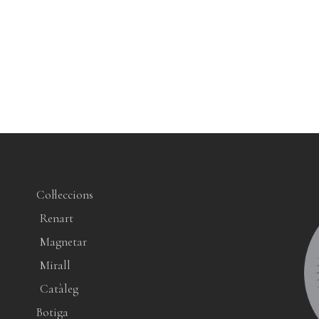
Col·leccions
Renart
Magnetar
Mirall
Catàleg
Botiga