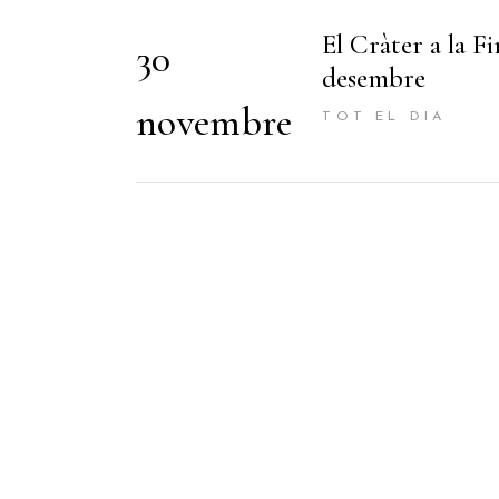
El Cràter a la F
30
desembre
novembre
TOT EL DIA