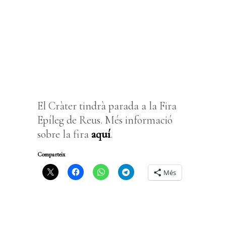
El Cràter tindrà parada a la Fira
Epíleg de Reus. Més informació
sobre la fira
aquí
.
Comparteix
Més