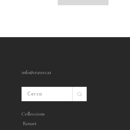
info@crater.cat
Cerca
Col·leccions
Renart