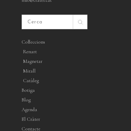
info@crater.cat
Cerca
Col·leccions
Renart
Magnetar
Mirall
Catàleg
Botiga
Blog
Agenda
El Cràter
Contacte