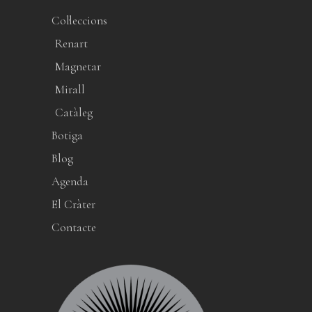
Col·leccions
Renart
Magnetar
Mirall
Catàleg
Botiga
Blog
Agenda
El Cràter
Contacte