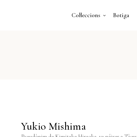
Col·leccions
Botiga
Yukio Mishima
Pseudònim de Kimitake Hiraoka, va néixer a Tòquio 