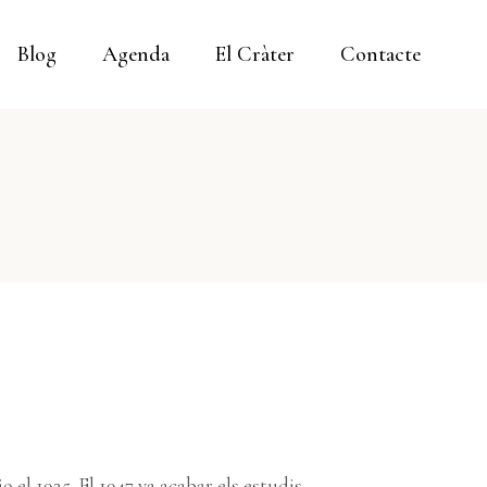
Blog
Agenda
El Cràter
Contacte
el 1925. El 1947 va acabar els estudis