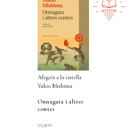
Afegeix a la cistella
Yukio Mishima
Onnagata i altres
contes
21,90
€