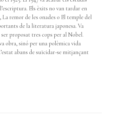
’escriptura. Els èxits no van tardar en
 La remor de les onades o El temple del
ortants de la literatura japonesa. Va
a ser proposat tres cops per al Nobel.
va obra, sinó per una polèmica vida
 d’estat abans de suïcidar-se mitjançant