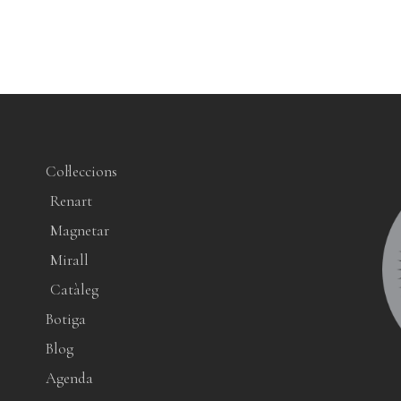
Col·leccions
Renart
Magnetar
Mirall
Catàleg
Botiga
Blog
Agenda