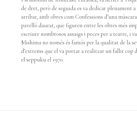
de dret, però de seguida es va dedicar plenament a l
arribar, amb obres com Confessions d’una màscara,
pavelló daurat, que figuren entre les obres més imp
escriure nombrosos assaigs i peces per a teatre, i v
Mishima no només és famós per la qualitat de la se
d’extrems que el va portar a realitzar un fallit cop
el seppuku el 1970.