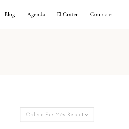
Blog
Agenda
El Cràter
Contacte
Ordena Per Més Recent