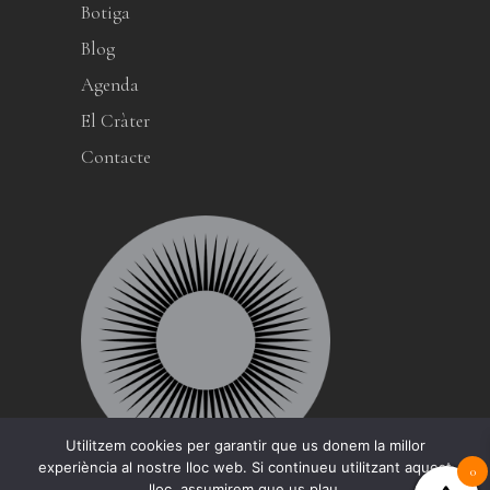
Botiga
Blog
Agenda
El Cràter
Contacte
Utilitzem cookies per garantir que us donem la millor
experiència al nostre lloc web. Si continueu utilitzant aquest
0
lloc, assumirem que us plau.