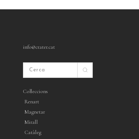
info@crater.cat
Cerca
Col·leccions
Renart
Magnetar
Mirall
Catàleg