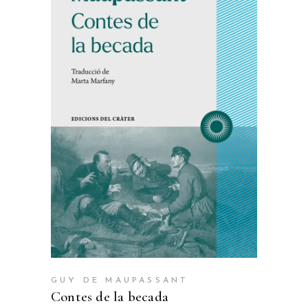
Aquest
SELECCIONA OPCIONS
producte
té
diverses
variants.
Les
opcions
es
poden
triar
a
GUY DE MAUPASSANT
Contes de la becada
la