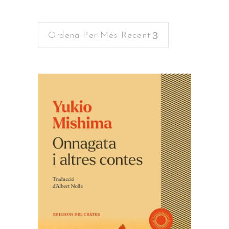
per
Ordena Per Més Recent
més
recent
AFEGEIX A LA CISTELLA