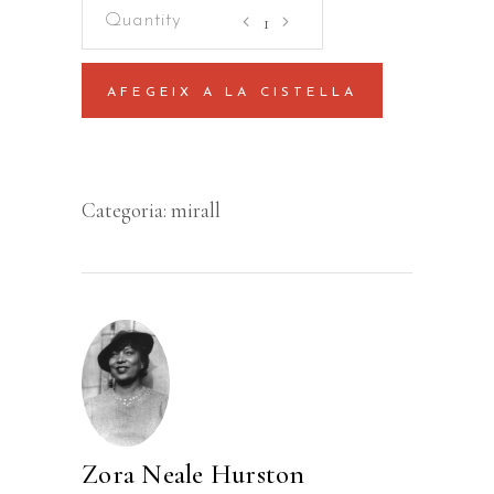
Els
seus
ulls
AFEGEIX A LA CISTELLA
miraven
Déu
quantity
Categoria:
mirall
Zora Neale Hurston