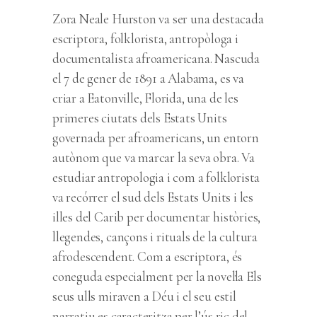
Zora Neale Hurston va ser una destacada
escriptora, folklorista, antropòloga i
documentalista afroamericana. Nascuda
el 7 de gener de 1891 a Alabama, es va
criar a Eatonville, Florida, una de les
primeres ciutats dels Estats Units
governada per afroamericans, un entorn
autònom que va marcar la seva obra. Va
estudiar antropologia i com a folklorista
va recórrer el sud dels Estats Units i les
illes del Carib per documentar històries,
llegendes, cançons i rituals de la cultura
afrodescendent. Com a escriptora, és
coneguda especialment per la novel·la Els
seus ulls miraven a Déu i el seu estil
narratiu es caracteritza per l’ús ric del