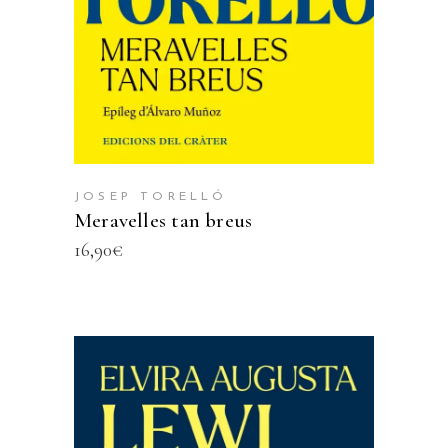
JOSEP TORELLÓ
Meravelles tan breus
16,90
€