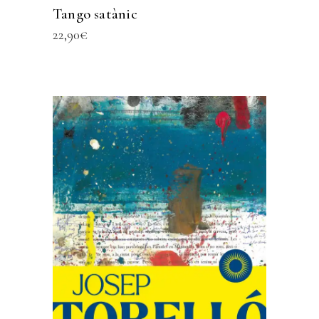
Tango satànic
22,90
€
AFEGEIX A LA CISTELLA