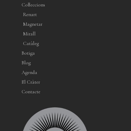
Col·leccions
Renart
Magnetar
Mirall
Catàleg
Botiga
Blog
Agenda
El Cràter
Contacte