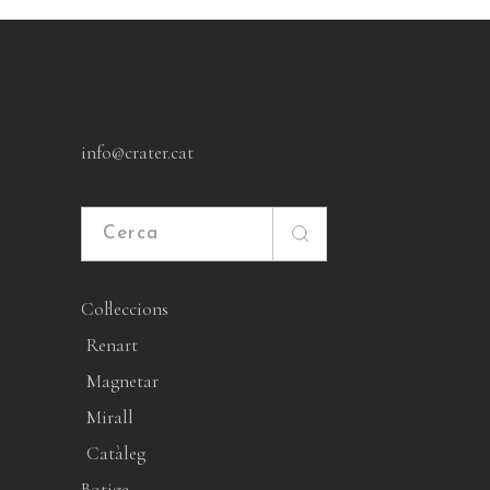
info@crater.cat
Cerca
Col·leccions
Renart
Magnetar
Mirall
Catàleg
Botiga