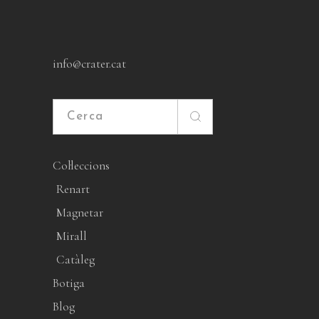
info@crater.cat
Cerca
Col·leccions
Renart
Magnetar
Mirall
Catàleg
Botiga
Blog