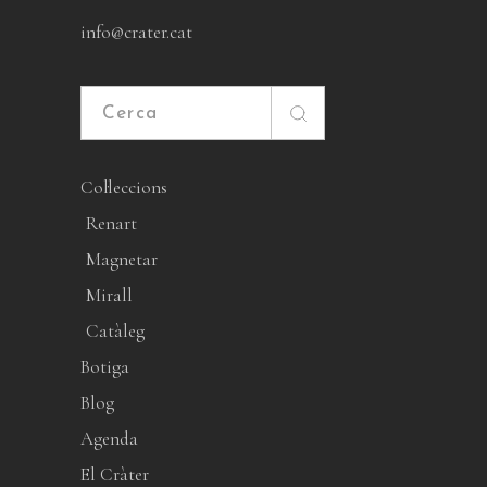
info@crater.cat
Cerca
Col·leccions
Renart
Magnetar
Mirall
Catàleg
Botiga
Blog
Agenda
El Cràter