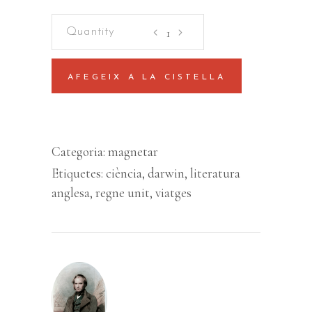
El
viatge
del
AFEGEIX A LA CISTELLA
Beagle
quantity
Categoria:
magnetar
Etiquetes:
ciència
,
darwin
,
literatura
anglesa
,
regne unit
,
viatges