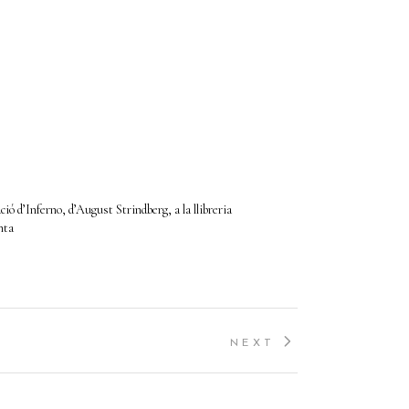
ió d’Inferno, d’August Strindberg, a la llibreria
nta
NEXT