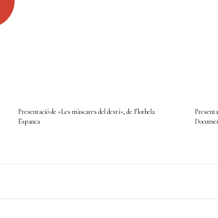
Presentació de «Les màscares del destí», de Florbela
Presentac
Espanca
Docume