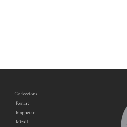
Col·leccions
Renart
Magnetar
Mirall